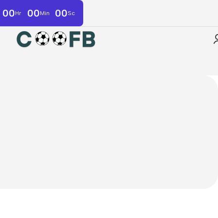
00
00
00
Hr
Min
Sc