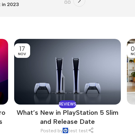
t in 2023
17
0
NOV
N
REVIEWS
ro
What’s New in PlayStation 5 Slim
s
and Release Date
Posted by
test test