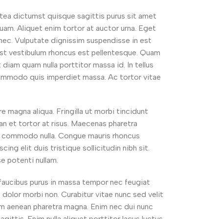
atea dictumst quisque sagittis purus sit amet
quam. Aliquet enim tortor at auctor urna. Eget
 nec. Vulputate dignissim suspendisse in est
tumst vestibulum rhoncus est pellentesque. Quam
diam quam nulla porttitor massa id. In tellus
s commodo quis imperdiet massa. Ac tortor vitae
 magna aliqua. Fringilla ut morbi tincidunt
an et tortor at risus. Maecenas pharetra
met commodo nulla. Congue mauris rhoncus
g elit duis tristique sollicitudin nibh sit.
se potenti nullam.
 faucibus purus in massa tempor nec feugiat
 dolor morbi non. Curabitur vitae nunc sed velit
ium aenean pharetra magna. Enim nec dui nunc
ittis. Enim nulla aliquet porttitor lacus luctus