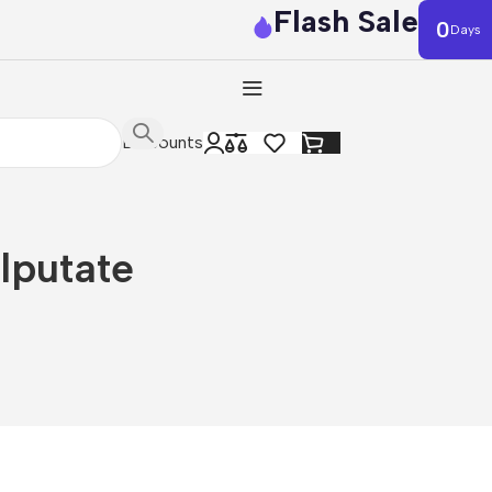
Flash Sale
0
Days
Discounts
lputate