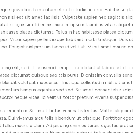
ue gravida in fermentum et sollicitudin ac orci. Habitasse pl
on nisi est sit amet facilisis. Vulputate sapien nec sagittis ali
tate dignissim. Id eu nisl nunc mi ipsum faucibus vitae aliquet
ac habitasse platea dictumst. Tellus in hac habitasse platea dic
us. Vitae sapien pellentesque habitant morbi tristique. Duis ut 
unc. Feugiat nisl pretium fusce id velit ut. Mi sit amet mauri
cing elit, sed do eiusmod tempor incididunt ut labore et dolore
latea dictumst quisque sagittis purus. Dignissim convallis aene
m blandit volutpat maecenas. Tristique sollicitudin nibh sit a
lementum tempus egestas sed sed. Sit amet consectetur adipiscin
auctor neque vitae. Id velit ut tortor pretium viverra suspendis
m elementum. Sit amet luctus venenatis lectus. Mattis aliquam
sa. Dui vivamus arcu felis bibendum ut tristique. Porttitor eget
it tellus mauris a diam. Adipiscing enim eu turpis egestas pret
r ridiculus mus mauris. Nunc mattis enim ut tellus elementum sag