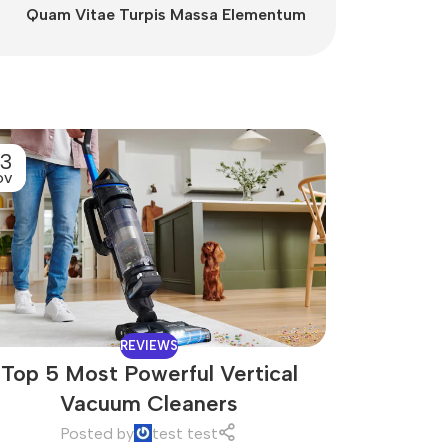
Quam Vitae Turpis Massa Elementum
3
27
OV
OCT
REVIEWS
Top 5 Most Powerful Vertical
How Do I 
Vacuum Cleaners
Posted by
test test
P