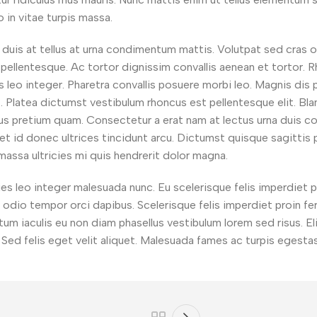
 in vitae turpis massa.
duis at tellus at urna condimentum mattis. Volutpat sed cras or
la pellentesque. Ac tortor dignissim convallis aenean et tortor.
ies leo integer. Pharetra convallis posuere morbi leo. Magnis di
t. Platea dictumst vestibulum rhoncus est pellentesque elit. Bla
s pretium quam. Consectetur a erat nam at lectus urna duis conv
reet id donec ultrices tincidunt arcu. Dictumst quisque sagittis
 massa ultricies mi quis hendrerit dolor magna.
ies leo integer malesuada nunc. Eu scelerisque felis imperdiet pr
 odio tempor orci dapibus. Scelerisque felis imperdiet proin fe
um iaculis eu non diam phasellus vestibulum lorem sed risus. Eli
. Sed felis eget velit aliquet. Malesuada fames ac turpis egest