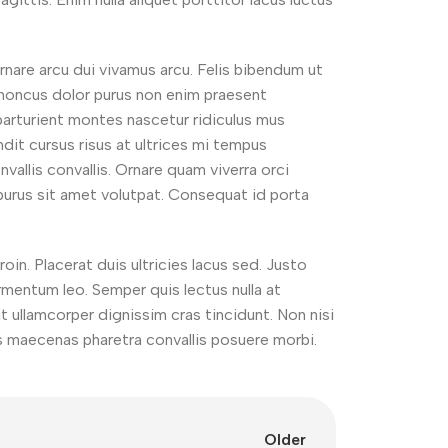
nare arcu dui vivamus arcu. Felis bibendum ut
 Rhoncus dolor purus non enim praesent
s parturient montes nascetur ridiculus mus
ndit cursus risus at ultrices mi tempus
allis convallis. Ornare quam viverra orci
 purus sit amet volutpat. Consequat id porta
oin. Placerat duis ultricies lacus sed. Justo
rmentum leo. Semper quis lectus nulla at
t ullamcorper dignissim cras tincidunt. Non nisi
as maecenas pharetra convallis posuere morbi.
Older