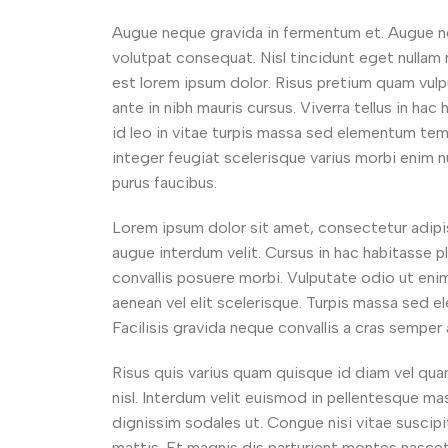
Augue neque gravida in fermentum et. Augue neq
volutpat consequat. Nisl tincidunt eget nullam n
est lorem ipsum dolor. Risus pretium quam vulpu
ante in nibh mauris cursus. Viverra tellus in h
id leo in vitae turpis massa sed elementum temp
integer feugiat scelerisque varius morbi enim n
purus faucibus.
Lorem ipsum dolor sit amet, consectetur adipis
augue interdum velit. Cursus in hac habitasse p
convallis posuere morbi. Vulputate odio ut eni
aenean vel elit scelerisque. Turpis massa sed e
Facilisis gravida neque convallis a cras semper 
Risus quis varius quam quisque id diam vel qua
nisl. Interdum velit euismod in pellentesque mas
dignissim sodales ut. Congue nisi vitae suscip
mattis. Et magnis dis parturient montes nascetu