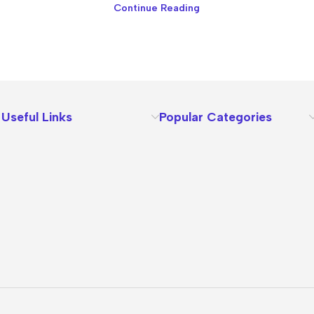
Continue Reading
Useful Links
Popular Categories
About Us
Terms
Contact Us
Privacy Policy
Sizes Charts
Shipping & Delivery
Returns & Refunds