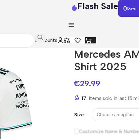
Flash Sale
0
Days
Discounts
Mercedes AM
Shirt 2025
€
29.99
17
Items sold in last 15 m
Size
Customize Name & Numbe