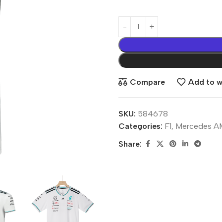
Compare
Add to wi
SKU:
584678
Categories:
F1
,
Mercedes AM
Share: