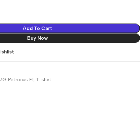
Add To Cart
Buy Now
shlist
G Petronas F1
,
T-shirt