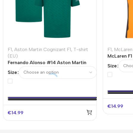
F1
,
Aston Martin Cognizant F1
,
T-shirt
F1
,
McLaren 
(EU)
McLaren F1
Fernando Alonso #14 Aston Martin
Orange
Size
Cognizant F1 Racing Team Shirt
Size
€
14.99
€
14.99