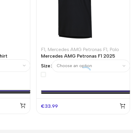
F1
,
Mercedes AMG Petronas F1
,
Polo
hirt
Mercedes AMG Petronas F1 2025
Team Polo Black
Size
€
33.99