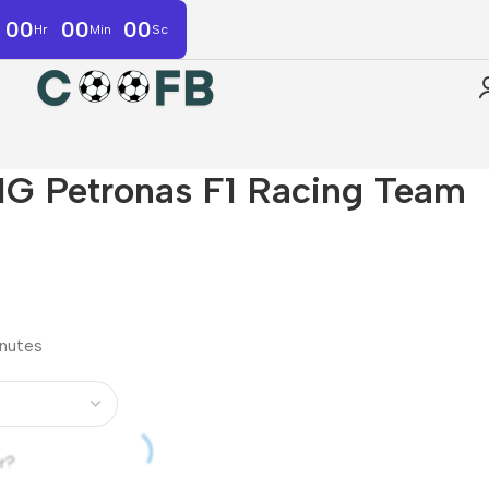
00
00
00
Hr
Min
Sc
G Petronas F1 Racing Team
inutes
r?